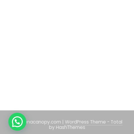
citrasenacanopy.com
|
WordPress Theme - Total
by HashThemes