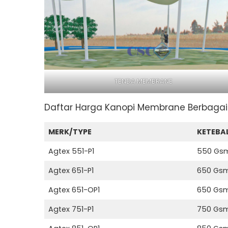
TENDA MEMBRANE
Daftar Harga Kanopi Membrane Berbagai
MERK/TYPE
KETEBA
Agtex 551-P1
550 Gs
Agtex 651-P1
650 Gs
Agtex 651-OP1
650 Gs
Agtex 751-P1
750 Gs