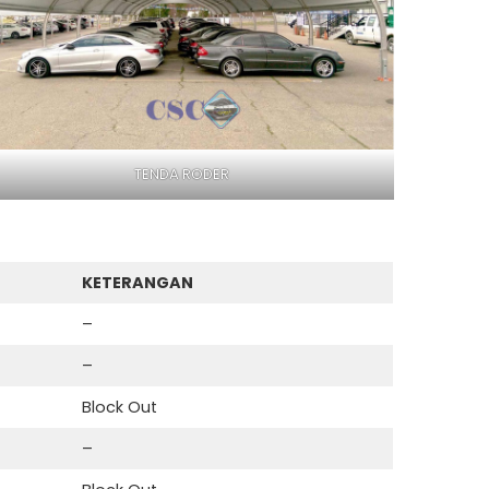
TENDA RODER
KETERANGAN
–
–
Block Out
–